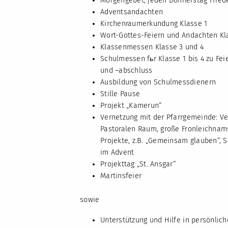
Morgengebet, jeden Donnerstag Fried
Adventsandachten
Kirchenraumerkundung Klasse 1
Wort-Gottes-Feiern und Andachten Kl
Klassenmessen Klasse 3 und 4
Schulmessen fьr Klasse 1 bis 4 zu Fe
und –abschluss
Ausbildung von Schulmessdienern
Stille Pause
Projekt „Kamerun“
Vernetzung mit der Pfarrgemeinde: Ve
Pastoralen Raum, große Fronleichnams
Projekte, z.B. „Gemeinsam glauben“
im Advent
Projekttag „St. Ansgar“
Martinsfeier
sowie
Unterstützung und Hilfe in persönlich