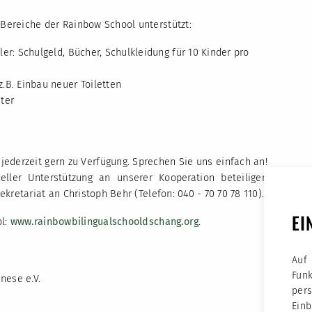
ereiche der Rainbow School unterstützt:
er: Schulgeld, Bücher, Schulkleidung für 10 Kinder pro
.B. Einbau neuer Toiletten
uter
jederzeit gern zu Verfügung. Sprechen Sie uns einfach an!
eller Unterstützung an unserer Kooperation beteiligen
kretariat an Christoph Behr (Telefon: 040 - 70 70 78 110).
EI
ol:
www.rainbowbilingualschooldschang.org
.
Auf
Fun
nese e.V.
per
Ein