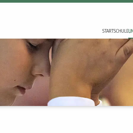
START
SCHULE
U